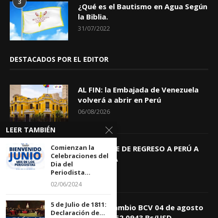
3
¿Qué es el Bautismo en Agua Según
la Biblia.
31/07/2022
DESTACADOS POR EL EDITOR
AL FIN: la Embajada de Venezuela
volverá a abrir en Perú
06/08/2026
LEER TAMBIÉN
Comienzan la
KEIKO TRAE DE REGRESO A PERÚ A
Celebraciones del
GIOVANNA
Dia del
04/08/2026
Periodista...
02/06/2024
5 de Julio de 1811:
Tasa de Cambio BCV 04 de agosto
Declaración de...
de 2026: 752,0943 Bs/USD