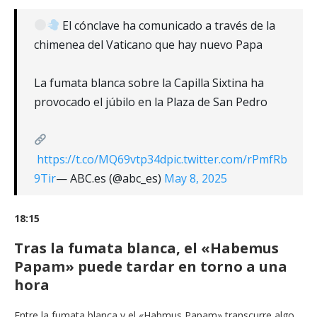
El cónclave ha comunicado a través de la
chimenea del Vaticano que hay nuevo Papa
La fumata blanca sobre la Capilla Sixtina ha
provocado el júbilo en la Plaza de San Pedro
https://t.co/MQ69vtp34d
pic.twitter.com/rPmfRb
9Tir
— ABC.es (@abc_es)
May 8, 2025
18:15
Tras la fumata blanca, el «Habemus
Papam» puede tardar en torno a una
hora
Entre la fumata blanca y el «Habmus Papam» transcurre algo