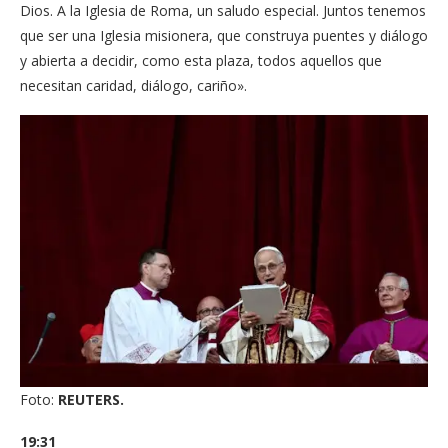
Dios. A la Iglesia de Roma, un saludo especial. Juntos tenemos
que ser una Iglesia misionera, que construya puentes y diálogo
y abierta a decidir, como esta plaza, todos aquellos que
necesitan caridad, diálogo, cariño».
Foto:
REUTERS.
19:31