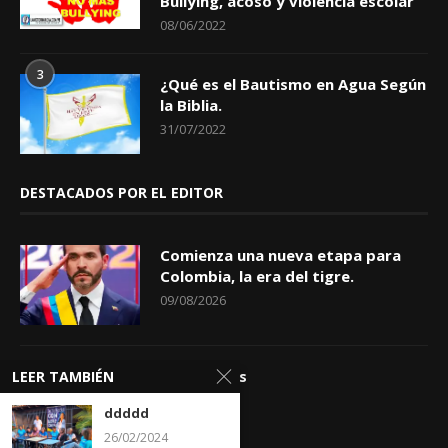
Bullying, acoso y violencia escolar
08/06/2022
3
¿Qué es el Bautismo en Agua Según
la Biblia.
31/07/2022
DESTACADOS POR EL EDITOR
Comienza una nueva etapa para
Colombia, la era del tigre.
09/08/2026
Apóstrofes
LEER TAMBIÉN
09/08/2026
ddddd
26/02/2024