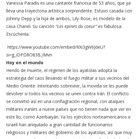
Vanessa Paradis es una cantante francesa de 53 años, que ya
lleva una trayectoria artística sorprendente. Estuvo casada con
Johnny Depp y la hija de ambos, Lily-Rose, es modelo de la
casa Chanel. Su canción
“Les epines du coeur”
es fabulosa.
Escúchenla.
https://www.youtube.com/embed/RXi3gW6JdeU?
si=g_iDPD8O83B_lMvn
Hoy en el mundo
Herido de muerte, el régimen de los ayatolas adopta la
estrategia del caos llevando el fuego militar a sus vecinos del
Medio Oriente. Intentando sobrevivir, la movida se les puede
devolver si todos los vecinos se unen contra Irán. El conflicto
se convirtió así en una conflagración regional, con ataques
militares iraníes a nueve países que no tienen nada que ver en
este lío, como Azerbaiyán. Ya los ejércitos norteamericanos e
israelí han aniquilado a gran cantidad de funcionarios
religiosos y militares del gobierno de los ayatolas, así que muy