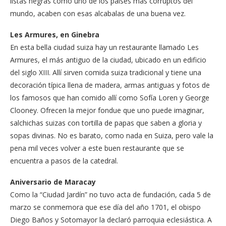
listas negras como uno de los países más corruptos del
mundo, acaben con esas alcabalas de una buena vez.
Les Armures, en Ginebra
En esta bella ciudad suiza hay un restaurante llamado Les
Armures, el más antiguo de la ciudad, ubicado en un edificio
del siglo XIII. Allí sirven comida suiza tradicional y tiene una
decoración típica llena de madera, armas antiguas y fotos de
los famosos que han comido allí como Sofía Loren y George
Clooney. Ofrecen la mejor fondue que uno puede imaginar,
salchichas suizas con tortilla de papas que saben a gloria y
sopas divinas. No es barato, como nada en Suiza, pero vale la
pena mil veces volver a este buen restaurante que se
encuentra a pasos de la catedral.
Aniversario de Maracay
Como la “Ciudad Jardín” no tuvo acta de fundación, cada 5 de
marzo se conmemora que ese día del año 1701, el obispo
Diego Baños y Sotomayor la declaró parroquia eclesiástica. A