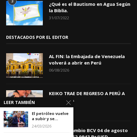
3
¿Qué es el Bautismo en Agua Según
la Biblia.
31/07/2022
DESTACADOS POR EL EDITOR
AL FIN: la Embajada de Venezuela
volverá a abrir en Perú
06/08/2026
KEIKO TRAE DE REGRESO A PERÚ A
GIOVANNA
LEER TAMBIÉN
04/08/2026
El petróleo vuelve
a subir y se...
24/03/2026
Tasa de Cambio BCV 04 de agosto
de 2026: 752,0943 Bs/USD