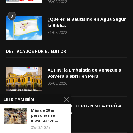
08/06/2022
3
¿Qué es el Bautismo en Agua Según
la Biblia.
31/07/2022
DESTACADOS POR EL EDITOR
AL FIN: la Embajada de Venezuela
volverá a abrir en Perú
06/08/2026
LEER TAMBIÉN
KEIKO TRAE DE REGRESO A PERÚ A
Más de 20 mil
GIOVANNA
personas se
04/08/2026
movilizaron...
05/03/2025