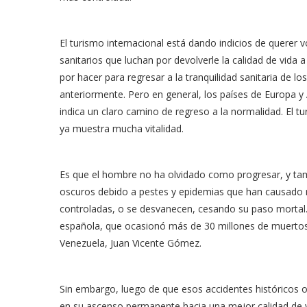
El turismo internacional está dando indicios de querer
sanitarios que luchan por devolverle la calidad de vida
por hacer para regresar a la tranquilidad sanitaria de lo
anteriormente. Pero en general, los países de Europa 
indica un claro camino de regreso a la normalidad. El t
ya muestra mucha vitalidad.
Es que el hombre no ha olvidado como progresar, y t
oscuros debido a pestes y epidemias que han causado mi
controladas, o se desvanecen, cesando su paso mortal.
española, que ocasionó más de 30 millones de muertos e
Venezuela, Juan Vicente Gómez.
Sin embargo, luego de que esos accidentes históricos 
en su ascenso permanente hacia una mejor calidad de vi