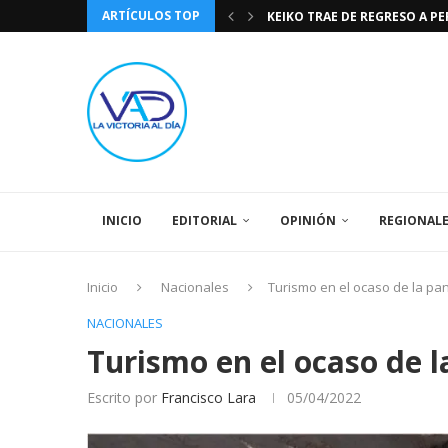
ARTÍCULOS TOP
TASA DE CAMBIO BCV 04 DE A
DIA DE LA BANDERA NACIONA
CÓMO RECONOCER EL PODER 
EEUU INSISTE EN QUE EL FUT
LA VICTORIA AL DIA PRONÓS
243 AÑOS DEL NACIMIENTO D
LA BASÍLICA DE SANTA TERESA
SPORTING CRISTAL CATE
INICIO
EDITORIAL
OPINIÓN
REGIONAL
Inicio
Nacionales
Turismo en el ocaso de la p
NACIONALES
Turismo en el ocaso de 
Escrito por
Francisco Lara
05/04/2022