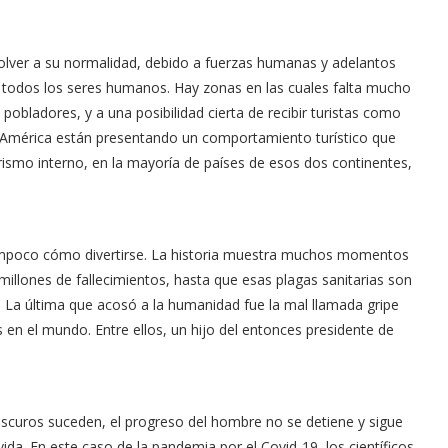
 volver a su normalidad, debido a fuerzas humanas y adelantos
 a todos los seres humanos. Hay zonas en las cuales falta mucho
s pobladores, y a una posibilidad cierta de recibir turistas como
y América están presentando un comportamiento turístico que
urismo interno, en la mayoría de países de esos dos continentes,
ampoco cómo divertirse. La historia muestra muchos momentos
llones de fallecimientos, hasta que esas plagas sanitarias son
 La última que acosó a la humanidad fue la mal llamada gripe
n el mundo. Entre ellos, un hijo del entonces presidente de
oscuros suceden, el progreso del hombre no se detiene y sigue
da. En este caso de la pandemia por el Covid-19, los científicos