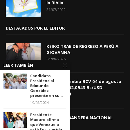
la Biblia.
31/07/2022
DESTACADOS POR EL EDITOR
KEIKO TRAE DE REGRESO A PERÚ A
GIOVANNA
04/08/2026
LEER TAMBIÉN
Candidato
Presidencial
Tasa de Cambio BCV 04 de agosto
Edmundo
de 2026: 752,0943 Bs/USD
González
(+0,4418%)
presente en su...
04/08/2026
19/05/2024
Presidente
DIA DE LA BANDERA NACIONAL
Maduro afirma
03/08/2026
que Venezuela
está fortalecida...