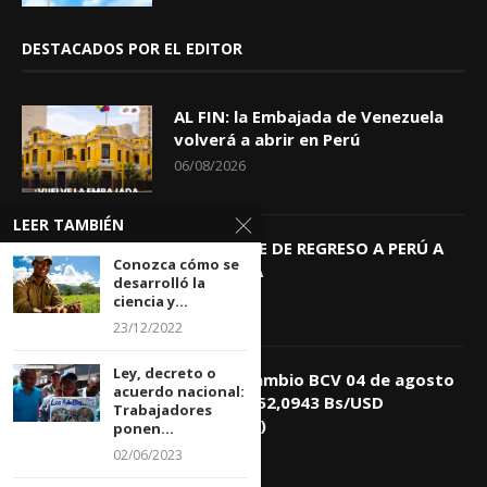
DESTACADOS POR EL EDITOR
AL FIN: la Embajada de Venezuela
volverá a abrir en Perú
06/08/2026
LEER TAMBIÉN
KEIKO TRAE DE REGRESO A PERÚ A
Conozca cómo se
GIOVANNA
desarrolló la
04/08/2026
ciencia y...
23/12/2022
Ley, decreto o
Tasa de Cambio BCV 04 de agosto
acuerdo nacional:
de 2026: 752,0943 Bs/USD
Trabajadores
(+0,4418%)
ponen...
04/08/2026
02/06/2023