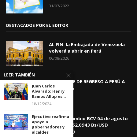
31/07/2022
DESTACADOS POR EL EDITOR
AL FIN: la Embajada de Venezuela
volverá a abrir en Perú
06/08/2026
LEER TAMBIÉN
KEIKO TRAE DE REGRESO A PERÚ A
Juan Carlos
GIOVANNA
Alvarado: Henry
04/08/2026
Ramos Allup es...
18/12/2024
Ejecutivo reafirma
Tasa de Cambio BCV 04 de agosto
apoyo a
de 2026: 752,0943 Bs/USD
gobernadores y
(+0,4418%)
alcaldes