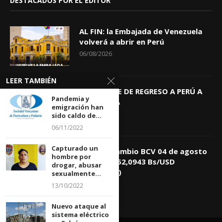
DESTACADOS POR EL EDITOR
AL FIN: la Embajada de Venezuela
volverá a abrir en Perú
06/08/2026
LEER TAMBIÉN
KEIKO TRAE DE REGRESO A PERÚ A
Pandemia y
GIOVANNA
emigración han
04/08/2026
sido caldo de...
06/11/2022
Capturado un
Tasa de Cambio BCV 04 de agosto
hombre por
de 2026: 752,0943 Bs/USD
drogar, abusar
(+0,4418%)
sexualmente...
04/08/2026
13/10/2022
Nuevo ataque al
sistema eléctrico