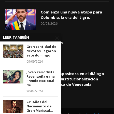
Comienza una nueva etapa para
Colombia, la era del tigre.
09/08/2026
LEER TAMBIÉN
Apóstrofes
Gran cantidad de
09/08/2026
devotos llegaron
este domingo...
09/09/2024
Joven Periodista
Comisión opositora en el diálogo
Revengeña gana
prioriza reinstitucionalización
Premio Nacional
democrática de Venezuela
de...
09/08/2026
20/04/2024
231 Años del
Nacimiento del
Gran Mariscal...