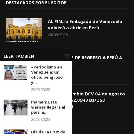
DESTACADOS POR EL EDITOR
AL FIN: la Embajada de Venezuela
volverá a abrir en Perú
06/08/2026
LEER TAMBIÉN
KEIKO TRAE DE REGRESO A PERÚ A
GIOVANNA
«Periodismo en
04/08/2026
Venezuela: un
oficio peligroso
y...
25/07/2022
Tasa de Cambio BCV 04 de agosto
de 2026: 752,0943 Bs/USD
Inameh: Este
(+0,4418%)
viernes llegará al
país la...
04/08/2026
26/05/2023
Dia de La Cruz de