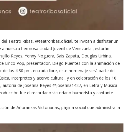
el Teatro Ribas, @teatroribas,oficial, te invitan a disfrutar un
e a nuestra hermosa ciudad Juvenil de Venezuela ; estarán
rujillo Reyes, Yenny Noguera, Sais Zapata, Douglas Urbina,
e Lírico Pop, presentador, Diego Puentes con la animación de
ir de las 4:30 pm, entrada libre, este homenaje será parte del
ica, interpretes y acervo cultural, y en celebración de los 10
, autoría de Josefina Reyes @josefina1427, en Letra y Música
 producción fue el recordado victoriano humorista y cantante
ón de Añoranzas Victorianas, página social que administra la