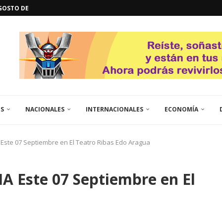
L
QUE TE CONTROLA SEGÚN...
URO POLÍTICO DE...
TICOS LA RINCONADA
EL LIBERTADOR SIMÓN BOLÍVAR
 RESGUARDA LA FE...
ENEGRO ESTRENA SU EP «DE...
GORÍA 2017 – CAMPEONES INTICUP...
ES
NACIONALES
INTERNACIONALES
ECONOMÍA
Este 07 Septiembre en El Teatro Ribas Edo Aragua
 Este 07 Septiembre en El
a