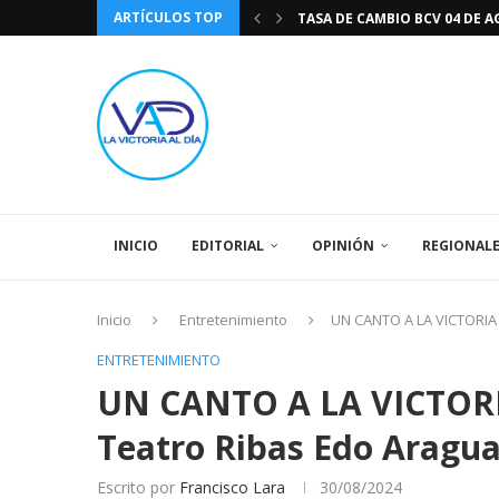
ARTÍCULOS TOP
DIA DE LA BANDERA NACIONA
CÓMO RECONOCER EL PODER 
EEUU INSISTE EN QUE EL FUT
LA VICTORIA AL DIA PRONÓS
243 AÑOS DEL NACIMIENTO D
LA BASÍLICA DE SANTA TERESA
EL CANTAUTOR RONALD MONT
SPORTING CRISTAL CATE
INICIO
EDITORIAL
OPINIÓN
REGIONAL
Inicio
Entretenimiento
UN CANTO A LA VICTORIA 
ENTRETENIMIENTO
UN CANTO A LA VICTORIA
Teatro Ribas Edo Aragu
Escrito por
Francisco Lara
30/08/2024