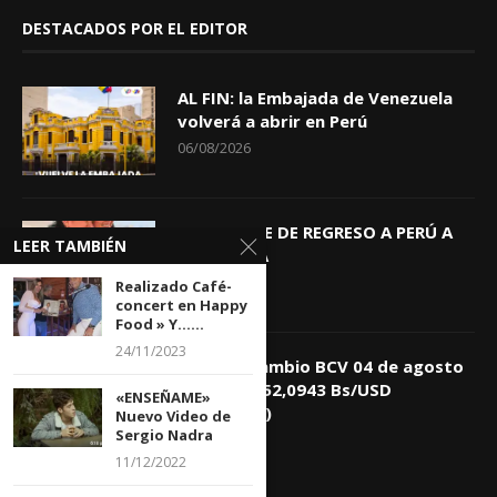
DESTACADOS POR EL EDITOR
AL FIN: la Embajada de Venezuela
volverá a abrir en Perú
06/08/2026
KEIKO TRAE DE REGRESO A PERÚ A
LEER TAMBIÉN
GIOVANNA
04/08/2026
Realizado Café-
concert en Happy
Food » Y…...
24/11/2023
Tasa de Cambio BCV 04 de agosto
de 2026: 752,0943 Bs/USD
«ENSEÑAME»
(+0,4418%)
Nuevo Video de
Sergio Nadra
04/08/2026
11/12/2022