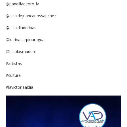
@pandilladeoro_lv
@alcaldejuancarlossanchez
@alcaldiaderibas
@karinacarpioaragua
@nicolasmaduro
#artistas
#cultura
#lavictoriaaldia