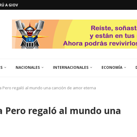
ERÚ A GIOVANNA
GOSTO DE...
L
QUE TE CONTROLA SEGÚN...
URO POLÍTICO DE...
TICOS LA RINCONADA
EL LIBERTADOR SIMÓN BOLÍVAR
 RESGUARDA LA FE...
GORÍA 2017 – CAMPEONES INTICUP...
ES
NACIONALES
INTERNACIONALES
ECONOMÍA
 Pero regaló al mundo una canción de amor eterna
a Pero regaló al mundo una