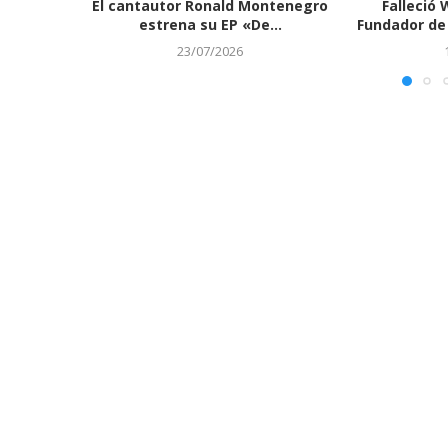
El cantautor Ronald Montenegro
Falleció 
estrena su EP «De...
Fundador de 
23/07/2026