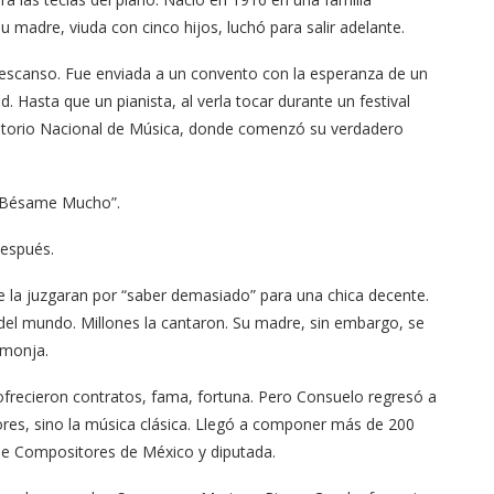
 madre, viuda con cinco hijos, luchó para salir adelante.
descanso. Fue enviada a un convento con la esperanza de un
. Hasta que un pianista, al verla tocar durante un festival
servatorio Nacional de Música, donde comenzó su verdadero
ó “Bésame Mucho”.
después.
 la juzgaran por “saber demasiado” para una chica decente.
del mundo. Millones la cantaron. Su madre, sin embargo, se
 monja.
ofrecieron contratos, fama, fortuna. Pero Consuelo regresó a
ores, sino la música clásica. Llegó a componer más de 200
n de Compositores de México y diputada.