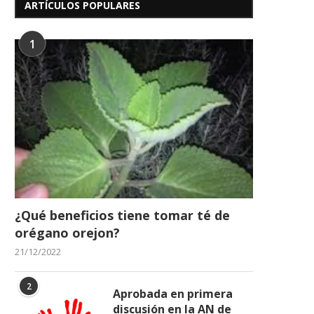
La Actriz Patricia Schwarzgruber
Partió Willie Colón, leye
ARTÍCULOS POPULARES
operada de emergencia
salsa y referente..
22/02/2026
21/02/2026
1
¿Qué beneficios tiene tomar té de
orégano orejon?
21/12/2022
2
Aprobada en primera
discusión en la AN de