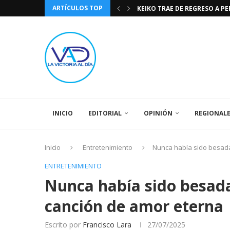
ARTÍCULOS TOP
KEIKO TRAE DE REGRESO A P
TASA DE CAMBIO BCV 04 DE A
DIA DE LA BANDERA NACIONA
CÓMO RECONOCER EL PODER 
EEUU INSISTE EN QUE EL FUT
LA VICTORIA AL DIA PRONÓS
243 AÑOS DEL NACIMIENTO D
LA BASÍLICA DE SANTA TERESA
SPORTING CRISTAL CATE
INICIO
EDITORIAL
OPINIÓN
REGIONAL
Inicio
Entretenimiento
Nunca había sido besada
ENTRETENIMIENTO
Nunca había sido besad
canción de amor eterna
Escrito por
Francisco Lara
27/07/2025