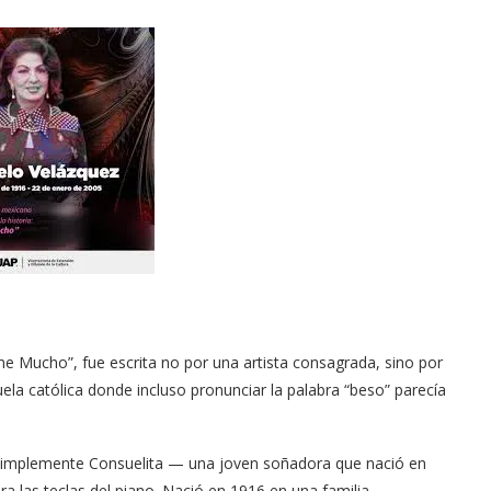
e Mucho”, fue escrita no por una artista consagrada, sino por
ela católica donde incluso pronunciar la palabra “beso” parecía
simplemente Consuelita — una joven soñadora que nació en
 las teclas del piano. Nació en 1916 en una familia