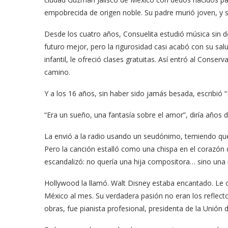
empobrecida de origen noble. Su padre murió joven, y su
Desde los cuatro años, Consuelita estudió música sin 
futuro mejor, pero la rigurosidad casi acabó con su salud
infantil, le ofreció clases gratuitas. Así entró al Con
camino.
Y a los 16 años, sin haber sido jamás besada, escribi
“Era un sueño, una fantasía sobre el amor”, diría años 
La envió a la radio usando un seudónimo, temiendo que
Pero la canción estalló como una chispa en el corazón 
escandalizó: no quería una hija compositora… sino una
Hollywood la llamó. Walt Disney estaba encantado. Le 
México al mes. Su verdadera pasión no eran los reflect
obras, fue pianista profesional, presidenta de la Unió