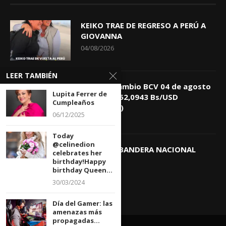
KEIKO TRAE DE REGRESO A PERÚ A
GIOVANNA
04/08/2026
LEER TAMBIÉN
Tasa de Cambio BCV 04 de agosto
Lupita Ferrer de
de 2026: 752,0943 Bs/USD
Cumpleaños
(+0,4418%)
06/12/2025
04/08/2026
Today
@celinedion
DIA DE LA BANDERA NACIONAL
celebrates her
03/08/2026
birthday!Happy
birthday Queen...
30/03/2024
Día del Gamer: las
amenazas más
propagadas...