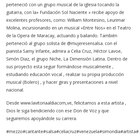
perteneció con un grupo musical de la iglesia tocando la
guitarra, con la» Fundación Sol Naciente » recibe apoyo de
excelentes profesores, como: William Montesino, Leurimar
Molina, incursionando en un musical «Entre Nos» en el Teatro
de la Opera de Maracay, actuando y bailando. También
perteneció al grupo solista de @mujeresensalsa. con el
pianista Samy Infante, admira a Celia Cruz, Héctor Lavoe,
Simón Diaz, el grupo Niche, La Dimensión Latina. Dentro de
sus proyecto esta seguir formándose musicalmente ,
estudiando educación vocal , realizar su propia producción
musical (Bolero) , y hacer giras y presentaciones a nivel
nacional.
Desde www.lavitoriaaldiacom,ve, felicitamos a esta artista ,
Dios le siga bendiciendo con ese Don de Voz y que
seguiremos apoyándole su carrera.
#mezzo#cantante#salsa#celiacruz#venezuela#simondia#artista#sol