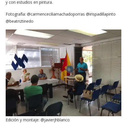
y con estudios en pintura.
Fotografía: @carmenceciliamachadoporras @irispadillapinto
@beatriztinedo
Edición y montaje: @javierjhblanco