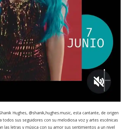
Shanik Hughes, @shanik,hughes.music, esta cantante, de origen
a todos sus seguidores con su melodiosa voz y artes escénicas
n las letras y música con su amor sus sentimientos a un nivel