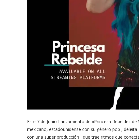
Este 7 de Junio Lanzamiento de «Princesa Rebelde» de 
mexicano, estadounidense con su género pop , deleita 
con una super producción , que trae ritmos que conecta