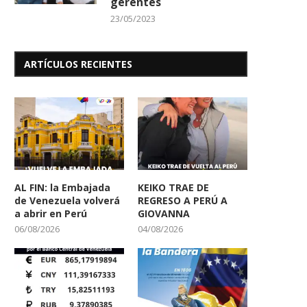
gerentes
La Actriz Patricia Schwarzgruber
Partió Willie Colón, leye
23/05/2023
operada de emergencia
salsa y referente..
22/02/2026
21/02/2026
ARTÍCULOS RECIENTES
AL FIN: la Embajada
KEIKO TRAE DE
de Venezuela volverá
REGRESO A PERÚ A
a abrir en Perú
GIOVANNA
06/08/2026
04/08/2026