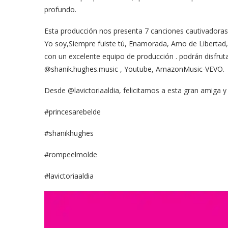
profundo.
Esta producción nos presenta 7 canciones cautivadoras 
Yo soy,Siempre fuiste tú, Enamorada, Amo de Libertad
con un excelente equipo de producción . podrán disfrut
@shanik.hughes.music , Youtube, AmazonMusic-VEVO.
Desde @lavictoriaaldia, felicitamos a esta gran amiga 
#princesarebelde
#shanikhughes
#rompeelmolde
#lavictoriaaldia