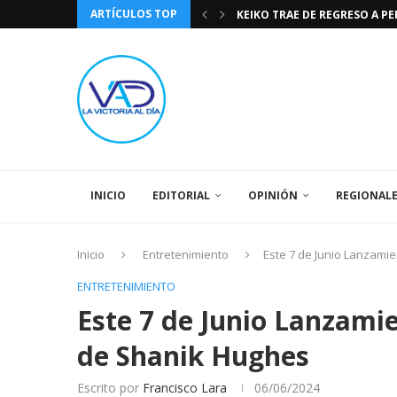
ARTÍCULOS TOP
KEIKO TRAE DE REGRESO A P
TASA DE CAMBIO BCV 04 DE A
DIA DE LA BANDERA NACIONA
CÓMO RECONOCER EL PODER 
EEUU INSISTE EN QUE EL FUT
LA VICTORIA AL DIA PRONÓS
243 AÑOS DEL NACIMIENTO D
LA BASÍLICA DE SANTA TERESA
SPORTING CRISTAL CATE
INICIO
EDITORIAL
OPINIÓN
REGIONAL
Inicio
Entretenimiento
Este 7 de Junio Lanzami
ENTRETENIMIENTO
Este 7 de Junio Lanzami
de Shanik Hughes
Escrito por
Francisco Lara
06/06/2024