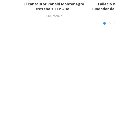
El cantautor Ronald Montenegro
Falleció 
estrena su EP «De...
Fundador de 
23/07/2026