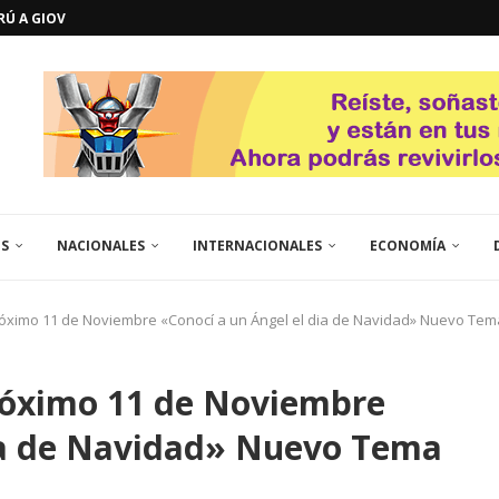
ERÚ A GIOVANNA
GOSTO DE...
L
QUE TE CONTROLA SEGÚN...
URO POLÍTICO DE...
TICOS LA RINCONADA
EL LIBERTADOR SIMÓN BOLÍVAR
 RESGUARDA LA FE...
GORÍA 2017 – CAMPEONES INTICUP...
ES
NACIONALES
INTERNACIONALES
ECONOMÍA
próximo 11 de Noviembre «Conocí a un Ángel el dia de Navidad» Nuevo Tem
próximo 11 de Noviembre
dia de Navidad» Nuevo Tema