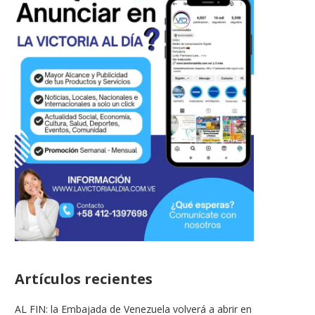
La Actriz Patricia Schwarzgruber
Partió Willie Colón, leye
Artículos recientes
operada de emergencia
salsa y referente..
22/02/2026
21/02/2026
AL FIN: la Embajada de Venezuela volverá a abrir en