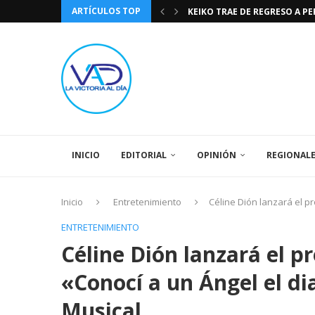
ARTÍCULOS TOP
KEIKO TRAE DE REGRESO A P
TASA DE CAMBIO BCV 04 DE A
DIA DE LA BANDERA NACIONA
CÓMO RECONOCER EL PODER 
EEUU INSISTE EN QUE EL FUT
LA VICTORIA AL DIA PRONÓS
243 AÑOS DEL NACIMIENTO D
LA BASÍLICA DE SANTA TERESA
SPORTING CRISTAL CATE
INICIO
EDITORIAL
OPINIÓN
REGIONAL
Inicio
Entretenimiento
Céline Dión lanzará el 
ENTRETENIMIENTO
Céline Dión lanzará el 
«Conocí a un Ángel el 
Musical