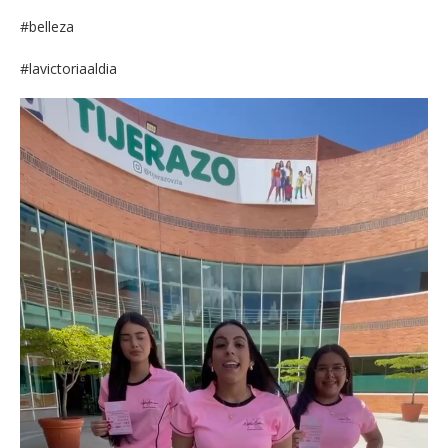
#belleza
#lavictoriaaldia