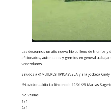
Les deseamos un año nuevo hípico lleno de triunfos y de
aficionados, autoridades y gremios en general trabaj
venezolanos.
Saludos a @MUJERESHIPICASVZLA y a la jocketa Cindy C
@Lavictoriaaldia La Rinconada 19/01/25 Marcas Suger
No Válidas
1) 1
2) 1