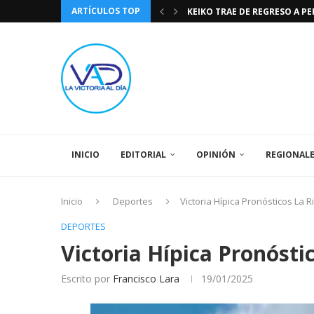
ARTÍCULOS TOP
TASA DE CAMBIO BCV 04 DE A
DIA DE LA BANDERA NACIONA
CÓMO RECONOCER EL PODER 
EEUU INSISTE EN QUE EL FUT
LA VICTORIA AL DIA PRONÓS
243 AÑOS DEL NACIMIENTO D
LA BASÍLICA DE SANTA TERESA
SPORTING CRISTAL CATE
INICIO
EDITORIAL
OPINIÓN
REGIONAL
Inicio
Deportes
Victoria Hípica Pronósticos La 
DEPORTES
Victoria Hípica Pronóst
Escrito por
Francisco Lara
19/01/2025