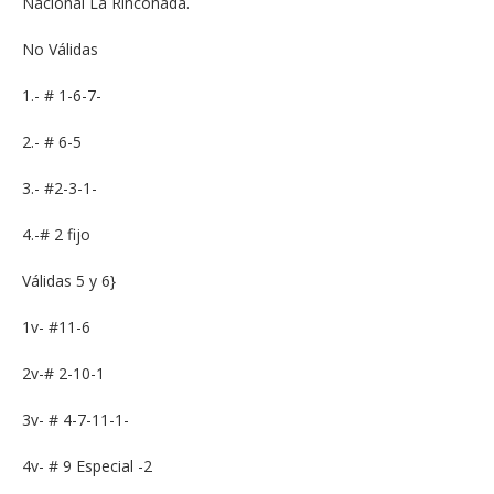
Nacional La Rinconada.
No Válidas
1.- # 1-6-7-
2.- # 6-5
3.- #2-3-1-
4.-# 2 fijo
Válidas 5 y 6}
1v- #11-6
2v-# 2-10-1
3v- # 4-7-11-1-
4v- # 9 Especial -2