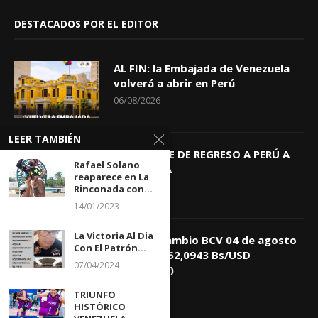
DESTACADOS POR EL EDITOR
AL FIN: la Embajada de Venezuela
volverá a abrir en Perú
06/08/2026
LEER TAMBIÉN
KEIKO TRAE DE REGRESO A PERÚ A
Rafael Solano
GIOVANNA
reaparece en La
04/08/2026
Rinconada con...
14/01/2023
La Victoria Al Dia
Tasa de Cambio BCV 04 de agosto
Con El Patrón...
de 2026: 752,0943 Bs/USD
07/04/2024
(+0,4418%)
04/08/2026
TRIUNFO
HISTÓRICO