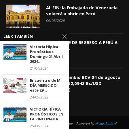
AL FIN: la Embajada de Venezuela
volverá a abrir en Perú
06/08/2026
LEER TAMBIÉN
KEIKO TRAE DE REGRESO A PERÚ A
Victoria Hípica
GIOVANNA
Pronósticos
04/08/2026
Domingo 21 Abril
2024...
21/04/2024
Tasa de Cambio BCV 04 de agosto
Encuentro de MI
de 2026: 752,0943 Bs/USD
DÍA MERECIDO
(+0,4418%)
este 29...
04/08/2026
24/05/2022
VICTORIA HÍPICA
PRONÓSTICOS EN
LA RINCONADA
@2021 - Todos los derechos reservados - Powered by
Nexus Radical
25/08/2024