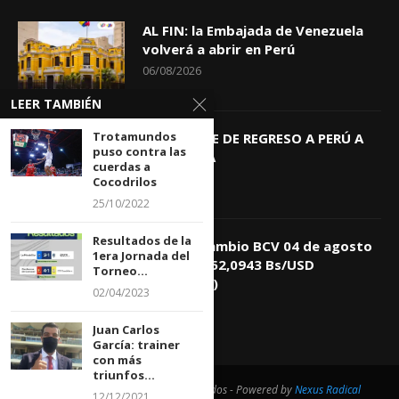
AL FIN: la Embajada de Venezuela
volverá a abrir en Perú
06/08/2026
LEER TAMBIÉN
Trotamundos
KEIKO TRAE DE REGRESO A PERÚ A
puso contra las
GIOVANNA
cuerdas a
04/08/2026
Cocodrilos
25/10/2022
Resultados de la
Tasa de Cambio BCV 04 de agosto
1era Jornada del
de 2026: 752,0943 Bs/USD
Torneo...
(+0,4418%)
02/04/2023
04/08/2026
Juan Carlos
García: trainer
con más
triunfos...
@2021 - Todos los derechos reservados - Powered by
Nexus Radical
12/12/2021