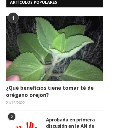
ARTÍCULOS POPULARES
tras...
16/05/2026
17/06/2026
1
¿Qué beneficios tiene tomar té de
orégano orejon?
21/12/2022
2
Aprobada en primera
discusión en la AN de