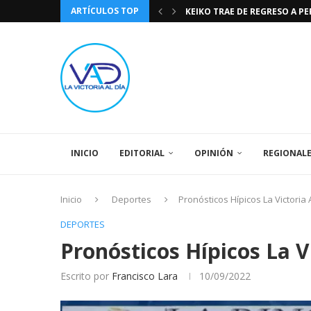
ARTÍCULOS TOP
KEIKO TRAE DE REGRESO A P
TASA DE CAMBIO BCV 04 DE A
DIA DE LA BANDERA NACIONA
CÓMO RECONOCER EL PODER 
EEUU INSISTE EN QUE EL FUT
LA VICTORIA AL DIA PRONÓS
243 AÑOS DEL NACIMIENTO D
LA BASÍLICA DE SANTA TERESA
SPORTING CRISTAL CATE
INICIO
EDITORIAL
OPINIÓN
REGIONAL
Inicio
Deportes
Pronósticos Hípicos La Victoria
DEPORTES
Pronósticos Hípicos La V
Escrito por
Francisco Lara
10/09/2022