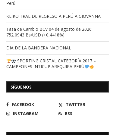
Perú
KEIKO TRAE DE REGRESO A PERÚ A GIOVANNA
Tasa de Cambio BCV 04 de agosto de 2026:
752,0943 Bs/USD (+0,4418%)
DIA DE LA BANDERA NACIONAL
SPORTING CRISTAL CATEGORÍA 2017 –
CAMPEONES INTICUP AREQUIPA PERÚ
SÍGUENOS
FACEBOOK
TWITTER
INSTAGRAM
RSS
Venezuela logra histórica
LA VICTORIA AL DIA PRO
clasificación al Mundial Sub-19
LA RINCONADA