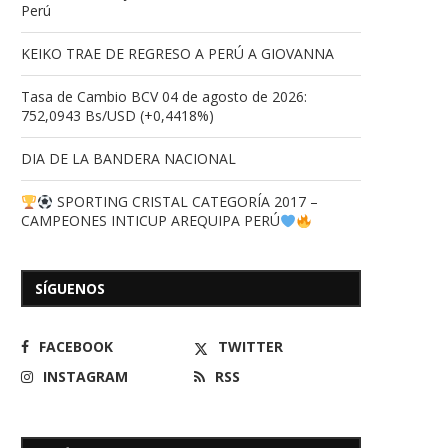
clasificación al Mundial Sub-19
LA RINCONADA
Perú
tras...
16/05/2026
17/06/2026
KEIKO TRAE DE REGRESO A PERÚ A GIOVANNA
Tasa de Cambio BCV 04 de agosto de 2026:
752,0943 Bs/USD (+0,4418%)
DIA DE LA BANDERA NACIONAL
SPORTING CRISTAL CATEGORÍA 2017 –
CAMPEONES INTICUP AREQUIPA PERÚ
SÍGUENOS
FACEBOOK
TWITTER
INSTAGRAM
RSS