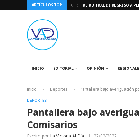
ARTÍCULOS TOP
KEIKO TRAE DE REGRESO A P
TASA DE CAMBIO BCV 04 DE A
DIA DE LA BANDERA NACIONA
CÓMO RECONOCER EL PODER 
EEUU INSISTE EN QUE EL FUT
LA VICTORIA AL DIA PRONÓS
243 AÑOS DEL NACIMIENTO D
LA BASÍLICA DE SANTA TERESA
SPORTING CRISTAL CATE
INICIO
EDITORIAL
OPINIÓN
REGIONAL
Inicio
Deportes
Pantallera bajo averiguación po
DEPORTES
Pantallera bajo averigua
Comisarios
Escrito por
La Victoria Al Día
22/02/2022