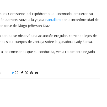
he, los Comisarios del Hipódromo La Rinconada, emitieron su
ción Administrativa a la yegua
Pantallera
por la inconformidad de
parte del látigo Jefferson Díaz.
la partida se observó una actuación irregular, corriendo lejos del
unos siete cuerpos de ventaja sobre la ganadora Lady Sansa.
 a los comisarios que su conducida, venia totalmente negada.
s
0