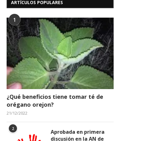
ARTÍCULOS POPULARES
1
Venezuela logra histórica
LA VICTORIA AL DIA PRO
clasificación al Mundial Sub-19
LA RINCONADA
tras...
16/05/2026
17/06/2026
¿Qué beneficios tiene tomar té de
orégano orejon?
21/12/2022
2
Aprobada en primera
discusión en la AN de