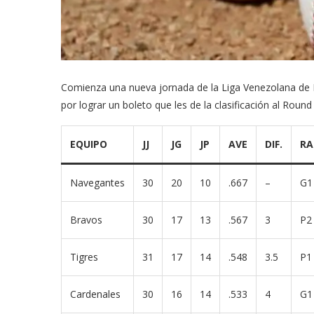
Comienza una nueva jornada de la Liga Venezolana de Bé
por lograr un boleto que les de la clasificación al Round
EQUIPO
JJ
JG
JP
AVE
DIF.
RA
Navegantes
30
20
10
.667
–
G1
Bravos
30
17
13
.567
3
P2
Tigres
31
17
14
.548
3.5
P1
Cardenales
30
16
14
.533
4
G1