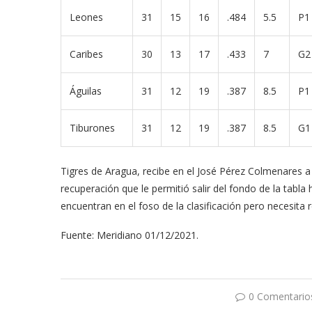
Leones
31
15
16
.484
5.5
P1
Caribes
30
13
17
.433
7
G2
Águilas
31
12
19
.387
8.5
P1
Tiburones
31
12
19
.387
8.5
G1
Tigres de Aragua, recibe en el José Pérez Colmenares a 
recuperación que le permitió salir del fondo de la tabla h
encuentran en el foso de la clasificación pero necesita re
Fuente: Meridiano 01/12/2021.
0 Comentario