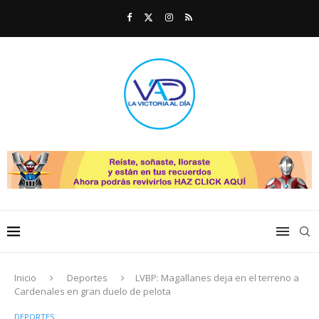
Inicio
Deportes
LVBP: Magallanes deja en el terreno a
Cardenales en gran duelo de pelota
DEPORTES