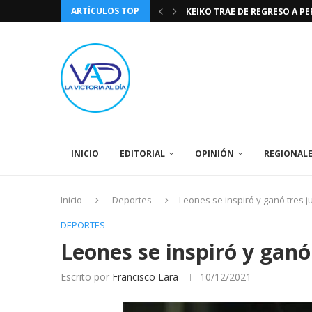
ARTÍCULOS TOP
KEIKO TRAE DE REGRESO A P
TASA DE CAMBIO BCV 04 DE A
DIA DE LA BANDERA NACIONA
CÓMO RECONOCER EL PODER 
EEUU INSISTE EN QUE EL FUT
LA VICTORIA AL DIA PRONÓS
243 AÑOS DEL NACIMIENTO D
LA BASÍLICA DE SANTA TERESA
SPORTING CRISTAL CATE
INICIO
EDITORIAL
OPINIÓN
REGIONAL
Inicio
Deportes
Leones se inspiró y ganó tres j
DEPORTES
Leones se inspiró y ganó 
Escrito por
Francisco Lara
10/12/2021