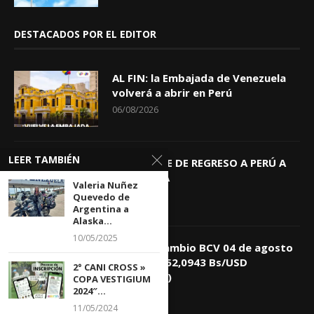
DESTACADOS POR EL EDITOR
AL FIN: la Embajada de Venezuela
volverá a abrir en Perú
06/08/2026
LEER TAMBIÉN
KEIKO TRAE DE REGRESO A PERÚ A
GIOVANNA
Valeria Nuñez
04/08/2026
Quevedo de
Argentina a
Alaska...
10/05/2025
Tasa de Cambio BCV 04 de agosto
de 2026: 752,0943 Bs/USD
2° CANI CROSS »
(+0,4418%)
COPA VESTIGIUM
2024″...
04/08/2026
11/05/2024