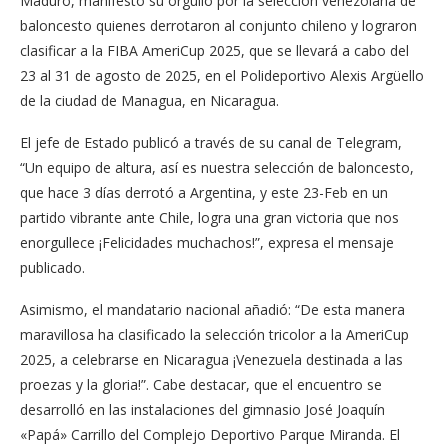
Maduro, manifestó su orgullo por la selección venezolana de
baloncesto quienes derrotaron al conjunto chileno y lograron
clasificar a la FIBA AmeriCup 2025, que se llevará a cabo del
23 al 31 de agosto de 2025, en el Polideportivo Alexis Argüello
de la ciudad de Managua, en Nicaragua.
El jefe de Estado publicó a través de su canal de Telegram,
“Un equipo de altura, así es nuestra selección de baloncesto,
que hace 3 días derrotó a Argentina, y este 23-Feb en un
partido vibrante ante Chile, logra una gran victoria que nos
enorgullece ¡Felicidades muchachos!”, expresa el mensaje
publicado.
Asimismo, el mandatario nacional añadió: “De esta manera
maravillosa ha clasificado la selección tricolor a la AmeriCup
2025, a celebrarse en Nicaragua ¡Venezuela destinada a las
proezas y la gloria!”. Cabe destacar, que el encuentro se
desarrolló en las instalaciones del gimnasio José Joaquín
«Papá» Carrillo del Complejo Deportivo Parque Miranda. El