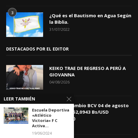
3
¿Qué es el Bautismo en Agua Según
la Biblia.
31/07/2022
DESTACADOS POR EL EDITOR
KEIKO TRAE DE REGRESO A PERÚ A
GIOVANNA
04/08/2026
LEER TAMBIÉN
Tasa de Cambio BCV 04 de agosto
Escuela Deportiva
de 2026: 752,0943 Bs/USD
«Atlético
(+0,4418%)
Victoria» F C
Activa...
04/08/2026
19/06/2024