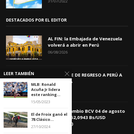
31/07/2022
DESTACADOS POR EL EDITOR
AL FIN: la Embajada de Venezuela
volverá a abrir en Perú
06/08/2026
LEER TAMBIÉN
KEIKO TRAE DE REGRESO A PERÚ A
GIOVANNA
MLB: Ronald
04/08/2026
Acuña Jr lidera
este ranking...
15/05/2023
Tasa de Cambio BCV 04 de agosto
El de Froix ganó el
de 2026: 752,0943 Bs/USD
78 Clásico...
(+0,4418%)
27/10/2024
04/08/2026