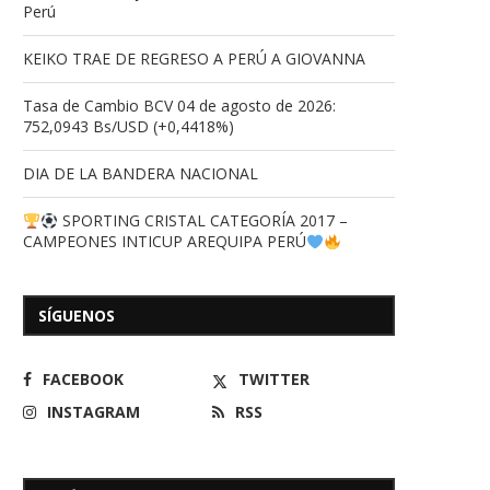
Perú
KEIKO TRAE DE REGRESO A PERÚ A GIOVANNA
Tasa de Cambio BCV 04 de agosto de 2026:
752,0943 Bs/USD (+0,4418%)
DIA DE LA BANDERA NACIONAL
SPORTING CRISTAL CATEGORÍA 2017 –
CAMPEONES INTICUP AREQUIPA PERÚ
Venezuela logra histórica
LA VICTORIA AL DIA PRO
SÍGUENOS
clasificación al Mundial Sub-19
LA RINCONADA
tras...
16/05/2026
17/06/2026
FACEBOOK
TWITTER
INSTAGRAM
RSS