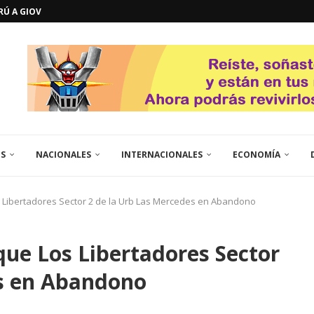
ERÚ A GIOVANNA
GOSTO DE...
L
QUE TE CONTROLA SEGÚN...
URO POLÍTICO DE...
TICOS LA RINCONADA
EL LIBERTADOR SIMÓN BOLÍVAR
 RESGUARDA LA FE...
GORÍA 2017 – CAMPEONES INTICUP...
ES
NACIONALES
INTERNACIONALES
ECONOMÍA
s Libertadores Sector 2 de la Urb Las Mercedes en Abandono
que Los Libertadores Sector
es en Abandono