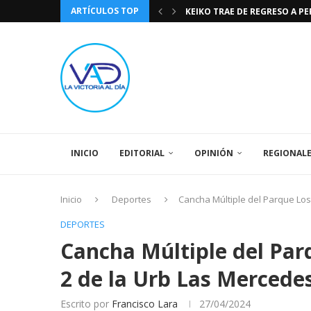
ARTÍCULOS TOP
KEIKO TRAE DE REGRESO A P
TASA DE CAMBIO BCV 04 DE A
DIA DE LA BANDERA NACIONA
CÓMO RECONOCER EL PODER 
EEUU INSISTE EN QUE EL FUT
LA VICTORIA AL DIA PRONÓS
243 AÑOS DEL NACIMIENTO D
LA BASÍLICA DE SANTA TERESA
SPORTING CRISTAL CATE
INICIO
EDITORIAL
OPINIÓN
REGIONAL
Inicio
Deportes
Cancha Múltiple del Parque Lo
DEPORTES
Cancha Múltiple del Par
2 de la Urb Las Merced
Escrito por
Francisco Lara
27/04/2024