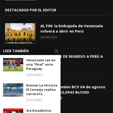
DESTACADOS POR EL EDITOR
AL FIN: la Embajada de Venezuela
volverá a abrir en Perú
06/08/2026
LEER TAMBIÉN
KEIKO TRAE DE REGRESO A PERÚ A
Venezuela cae en
GIOVANNA
una “final” ante
04/08/2026
Paraguay
16/10/2024
Runner La Victoria
Tasa de Cambio BCV 04 de agosto
El Consejo realiza
de 2026: 752,0943 Bs/USD
carrera12...
(+0,4418%)
31/12/2022
04/08/2026
3ra Estadística