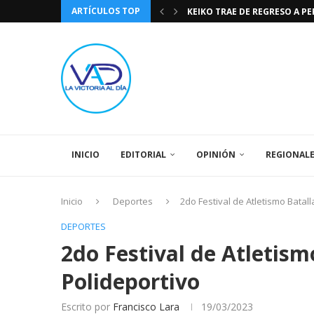
ARTÍCULOS TOP
KEIKO TRAE DE REGRESO A P
TASA DE CAMBIO BCV 04 DE A
DIA DE LA BANDERA NACIONA
CÓMO RECONOCER EL PODER 
EEUU INSISTE EN QUE EL FUT
LA VICTORIA AL DIA PRONÓS
243 AÑOS DEL NACIMIENTO D
LA BASÍLICA DE SANTA TERESA
SPORTING CRISTAL CATE
INICIO
EDITORIAL
OPINIÓN
REGIONAL
Inicio
Deportes
2do Festival de Atletismo Batall
DEPORTES
2do Festival de Atletismo
Polideportivo
Escrito por
Francisco Lara
19/03/2023