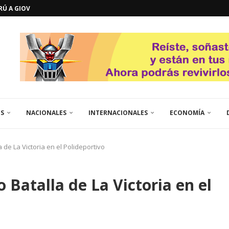
ERÚ A GIOVANNA
GOSTO DE...
L
QUE TE CONTROLA SEGÚN...
URO POLÍTICO DE...
TICOS LA RINCONADA
EL LIBERTADOR SIMÓN BOLÍVAR
 RESGUARDA LA FE...
GORÍA 2017 – CAMPEONES INTICUP...
ES
NACIONALES
INTERNACIONALES
ECONOMÍA
a de La Victoria en el Polideportivo
 Batalla de La Victoria en el