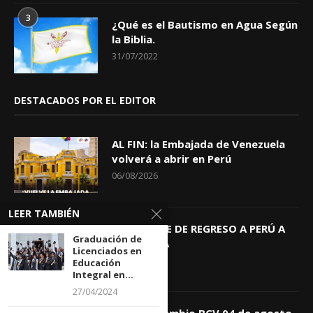
3
¿Qué es el Bautismo en Agua Según
la Biblia.
31/07/2022
DESTACADOS POR EL EDITOR
AL FIN: la Embajada de Venezuela
volverá a abrir en Perú
06/08/2026
LEER TAMBIÉN
KEIKO TRAE DE REGRESO A PERÚ A
Graduación de
GIOVANNA
Licenciados en
04/08/2026
Educación
Integral en...
27/04/2024
Tasa de Cambio BCV 04 de agosto