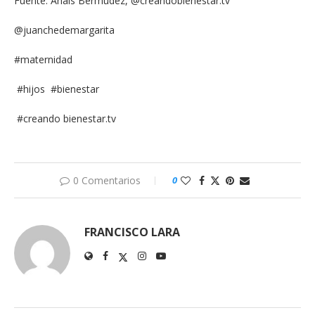
Fuente: Anais Bermudez, @creandobienestar.tv
@juanchedemargarita
#maternidad
#hijos #bienestar
#creando bienestar.tv
0 Comentarios
0
FRANCISCO LARA