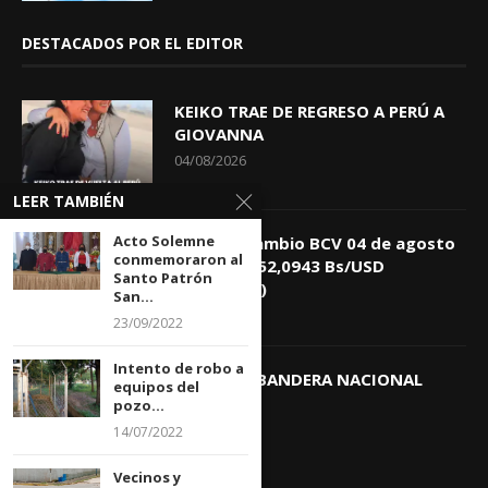
DESTACADOS POR EL EDITOR
KEIKO TRAE DE REGRESO A PERÚ A
GIOVANNA
04/08/2026
LEER TAMBIÉN
Acto Solemne
Tasa de Cambio BCV 04 de agosto
conmemoraron al
de 2026: 752,0943 Bs/USD
Santo Patrón
(+0,4418%)
San...
04/08/2026
23/09/2022
Intento de robo a
DIA DE LA BANDERA NACIONAL
equipos del
03/08/2026
pozo...
14/07/2022
Vecinos y