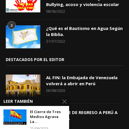
Bullying, acoso y violencia escolar
08/06/2022
3
¿Qué es el Bautismo en Agua Según
la Biblia.
31/07/2022
DESTACADOS POR EL EDITOR
AL FIN: la Embajada de Venezuela
volverá a abrir en Perú
06/08/2026
LEER TAMBIÉN
El Cierre de Tres
KEIKO TRAE DE REGRESO A PERÚ A
Medios Agrava
GIOVANNA
La...
04/08/2026
21/09/2023