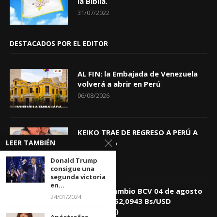
la Biblia.
31/07/2022
DESTACADOS POR EL EDITOR
AL FIN: la Embajada de Venezuela
volverá a abrir en Perú
06/08/2026
KEIKO TRAE DE REGRESO A PERÚ A
GIOVANNA
LEER TAMBIÉN
04/08/2026
Donald Trump
consigue una
segunda victoria
en...
Tasa de Cambio BCV 04 de agosto
24/01/2024
de 2026: 752,0943 Bs/USD
(+0,4418%)