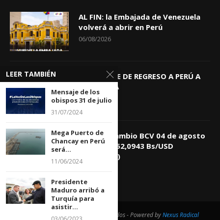
AL FIN: la Embajada de Venezuela
volverá a abrir en Perú
06/08/2026
LEER TAMBIÉN
KEIKO TRAE DE REGRESO A PERÚ A
GIOVANNA
Mensaje de los
04/08/2026
obispos 31 de julio
31/07/2024
Mega Puerto de
Tasa de Cambio BCV 04 de agosto
Chancay en Perú
de 2026: 752,0943 Bs/USD
será...
(+0,4418%)
11/06/2024
04/08/2026
Presidente
Maduro arribó a
Turquía para
asistir...
@2021 - Todos los derechos reservados - Powered by
Nexus Radical
03/06/2023