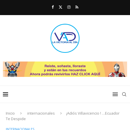
Inicio
internacionales
¡Adiós Villavicencio ! …Ecuador
Te Despide
INTERNACIONALES