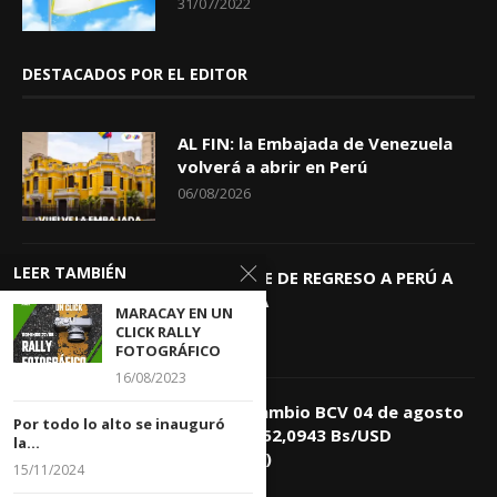
31/07/2022
DESTACADOS POR EL EDITOR
AL FIN: la Embajada de Venezuela
volverá a abrir en Perú
06/08/2026
LEER TAMBIÉN
KEIKO TRAE DE REGRESO A PERÚ A
GIOVANNA
MARACAY EN UN
04/08/2026
CLICK RALLY
FOTOGRÁFICO
16/08/2023
Tasa de Cambio BCV 04 de agosto
Por todo lo alto se inauguró
de 2026: 752,0943 Bs/USD
la...
(+0,4418%)
15/11/2024
04/08/2026