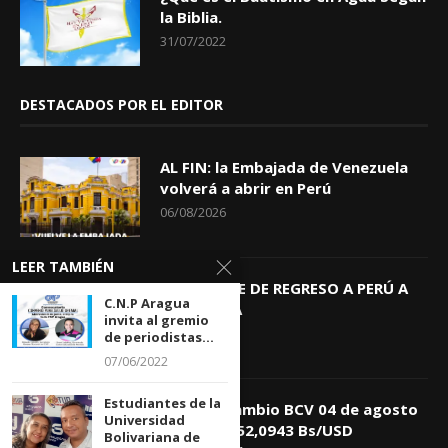
la Biblia.
31/07/2022
DESTACADOS POR EL EDITOR
AL FIN: la Embajada de Venezuela
volverá a abrir en Perú
06/08/2026
LEER TAMBIÉN
KEIKO TRAE DE REGRESO A PERÚ A
C.N.P Aragua
GIOVANNA
invita al gremio
04/08/2026
de periodistas...
07/06/2022
Estudiantes de la
Tasa de Cambio BCV 04 de agosto
Universidad
de 2026: 752,0943 Bs/USD
Bolivariana de