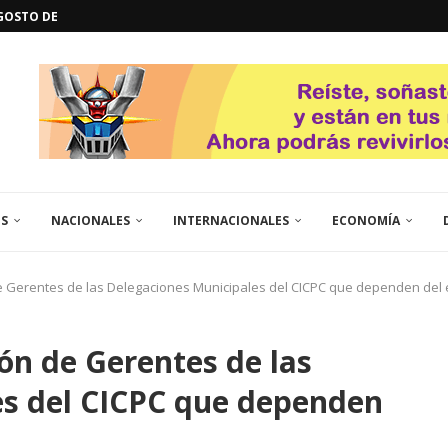
GOSTO DE...
L
QUE TE CONTROLA SEGÚN...
URO POLÍTICO DE...
TICOS LA RINCONADA
EL LIBERTADOR SIMÓN BOLÍVAR
 RESGUARDA LA FE...
ENEGRO ESTRENA SU EP «DE...
GORÍA 2017 – CAMPEONES INTICUP...
ES
NACIONALES
INTERNACIONALES
ECONOMÍA
de Gerentes de las Delegaciones Municipales del CICPC que dependen del
ón de Gerentes de las
es del CICPC que dependen