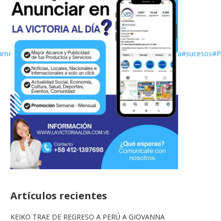
ram
#atención
#información
#Urgente
#UltimaHora
#Noticia
#sucesos
#P
Artículos recientes
KEIKO TRAE DE REGRESO A PERÚ A GIOVANNA