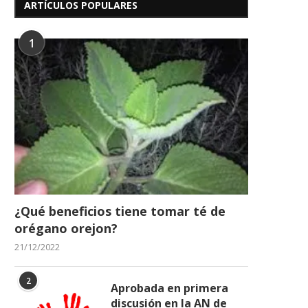
ARTÍCULOS POPULARES
1
Periodistas recibieron equipo en
Mujeres CoCreadoras 
sede CNP Aragua donados...
reconocimiento por 
compromiso...
14/03/2026
17/12/2025
¿Qué beneficios tiene tomar té de
orégano orejon?
21/12/2022
2
Aprobada en primera
discusión en la AN de