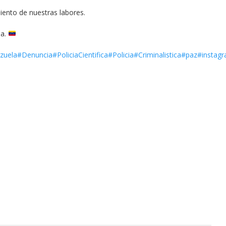
iento de nuestras labores.
da.
zuela
#Denuncia
#PoliciaCientifica
#Policia
#Criminalistica
#paz
#instag