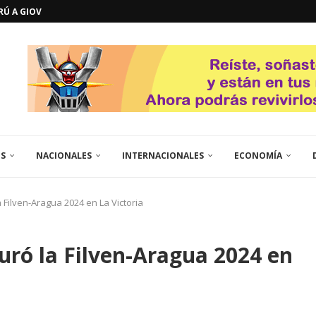
ERÚ A GIOVANNA
GOSTO DE...
L
QUE TE CONTROLA SEGÚN...
URO POLÍTICO DE...
TICOS LA RINCONADA
EL LIBERTADOR SIMÓN BOLÍVAR
 RESGUARDA LA FE...
GORÍA 2017 – CAMPEONES INTICUP...
ES
NACIONALES
INTERNACIONALES
ECONOMÍA
a Filven-Aragua 2024 en La Victoria
guró la Filven-Aragua 2024 en