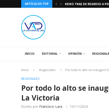
ARTÍCULOS TOP
KEIKO TRAE DE REGRESO A P
TASA DE CAMBIO BCV 04 DE A
DIA DE LA BANDERA NACIONA
CÓMO RECONOCER EL PODER 
EEUU INSISTE EN QUE EL FUT
LA VICTORIA AL DIA PRONÓS
243 AÑOS DEL NACIMIENTO D
LA BASÍLICA DE SANTA TERESA
SPORTING CRISTAL CATE
INICIO
EDITORIAL
OPINIÓN
REGIONAL
Inicio
Regionales
Por todo lo alto se inauguró l
REGIONALES
Por todo lo alto se inau
La Victoria
Escrito por
Francisco Lara
15/11/2024