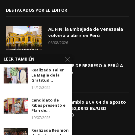
DESTACADOS POR EL EDITOR
AL FIN: la Embajada de Venezuela
volverá a abrir en Perú
06/08/2026
LEER TAMBIÉN
KEIKO TRAE DE REGRESO A PERÚ A
Realizado Taller
GIOVANNA
La Magia de la
04/08/2026
Gratitud...
14/12/2025
Candidato de
Tasa de Cambio BCV 04 de agosto
Ribas presentó el
de 2026: 752,0943 Bs/USD
Plan de...
(+0,4418%)
19/07/2025
04/08/2026
Realizada Reunión