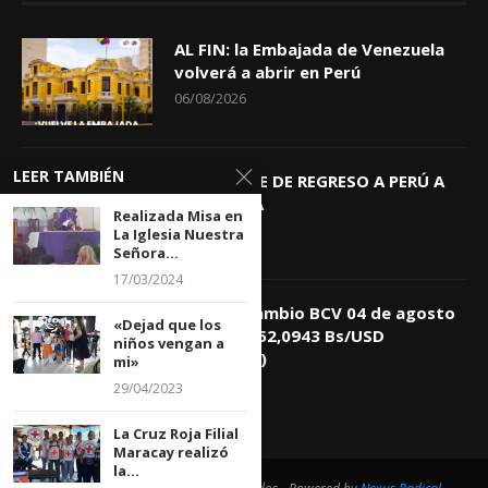
AL FIN: la Embajada de Venezuela
volverá a abrir en Perú
06/08/2026
LEER TAMBIÉN
KEIKO TRAE DE REGRESO A PERÚ A
GIOVANNA
Realizada Misa en
04/08/2026
La Iglesia Nuestra
Señora...
17/03/2024
Tasa de Cambio BCV 04 de agosto
«Dejad que los
de 2026: 752,0943 Bs/USD
niños vengan a
(+0,4418%)
mi»
04/08/2026
29/04/2023
La Cruz Roja Filial
Maracay realizó
la...