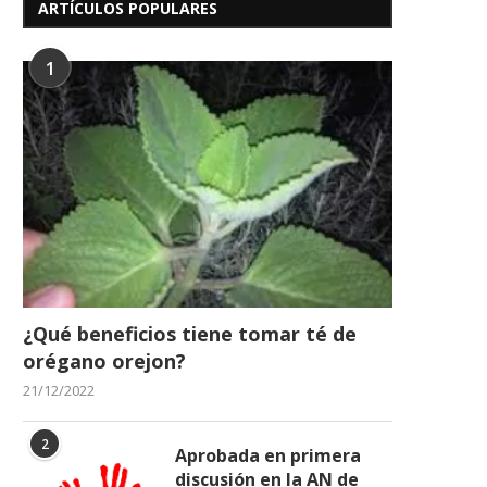
ARTÍCULOS POPULARES
1
Alcalde de Ribas sostuvo
EL CONSEJO ÚLTIMA DET
encuentro estratégico con
PARA CORONAR A SU.
coordinadores...
11/04/2026
11/04/2026
¿Qué beneficios tiene tomar té de
orégano orejon?
21/12/2022
2
Aprobada en primera
discusión en la AN de