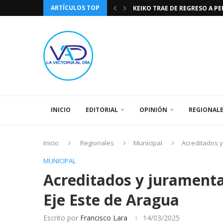
ARTÍCULOS TOP
TASA DE CAMBIO BCV 04 DE A
DIA DE LA BANDERA NACIONA
CÓMO RECONOCER EL PODER 
EEUU INSISTE EN QUE EL FUT
LA VICTORIA AL DIA PRONÓS
243 AÑOS DEL NACIMIENTO D
LA BASÍLICA DE SANTA TERESA
SPORTING CRISTAL CATE
INICIO
EDITORIAL
OPINIÓN
REGIONAL
Inicio
Regionales
Municipal
Acreditados y
MUNICIPAL
Acreditados y juramenta
Eje Este de Aragua
Escrito por
Francisco Lara
14/03/2025