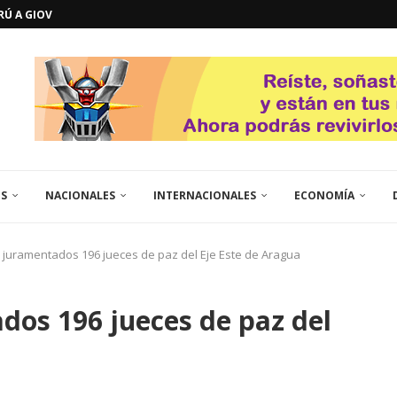
GOSTO DE...
L
QUE TE CONTROLA SEGÚN...
URO POLÍTICO DE...
TICOS LA RINCONADA
EL LIBERTADOR SIMÓN BOLÍVAR
 RESGUARDA LA FE...
GORÍA 2017 – CAMPEONES INTICUP...
ES
NACIONALES
INTERNACIONALES
ECONOMÍA
 juramentados 196 jueces de paz del Eje Este de Aragua
dos 196 jueces de paz del